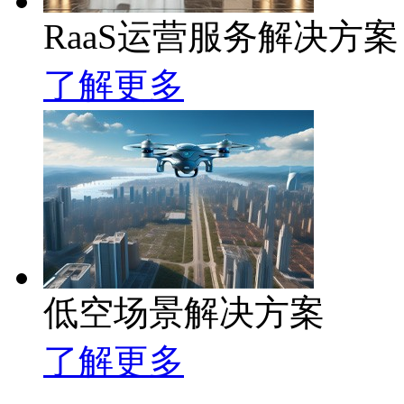
RaaS运营服务解决方案
了解更多
低空场景解决方案
了解更多