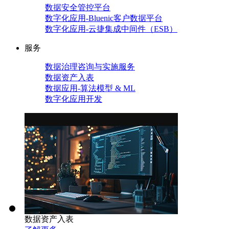
数据安全管控平台
数字化应用-Bluenic客户数据平台
数字化应用-云捷集成中间件（ESB）
服务
数据治理咨询与实施服务
数据资产入表
数据应用-算法模型 & ML
数字化应用开发
数据资产入表