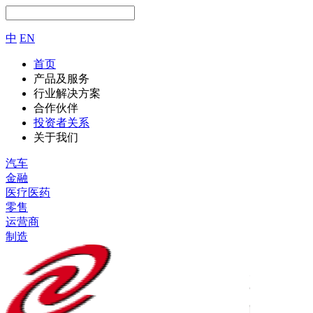
中
EN
首页
产品及服务
行业解决方案
合作伙伴
投资者关系
关于我们
汽车
金融
医疗医药
零售
运营商
制造