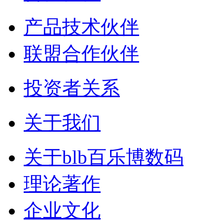
产品技术伙伴
联盟合作伙伴
投资者关系
关于我们
关于blb百乐博数码
理论著作
企业文化