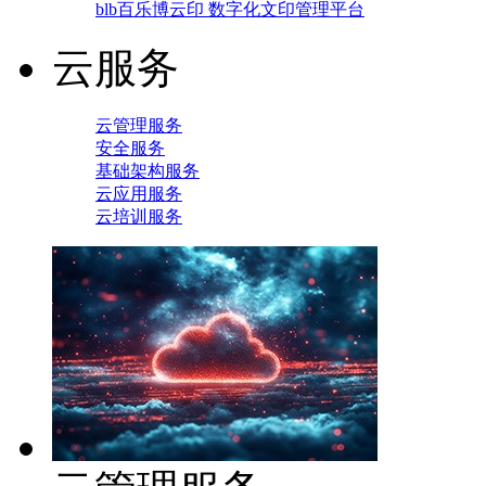
blb百乐博云印 数字化文印管理平台
云服务
云管理服务
安全服务
基础架构服务
云应用服务
云培训服务